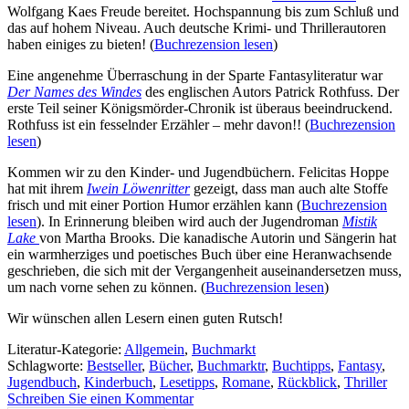
Wolfgang Kaes Freude bereitet. Hochspannung bis zum Schluß und
das auf hohem Niveau. Auch deutsche Krimi- und Thrillerautoren
haben einiges zu bieten! (
Buchrezension lesen
)
Eine angenehme Überraschung in der Sparte Fantasyliteratur war
Der Names des Windes
des englischen Autors Patrick Rothfuss. Der
erste Teil seiner Königsmörder-Chronik ist überaus beeindruckend.
Rothfuss ist ein fesselnder Erzähler – mehr davon!! (
Buchrezension
lesen
)
Kommen wir zu den Kinder- und Jugendbüchern. Felicitas Hoppe
hat mit ihrem
Iwein Löwenritter
gezeigt, dass man auch alte Stoffe
frisch und mit einer Portion Humor erzählen kann (
Buchrezension
lesen
). In Erinnerung bleiben wird auch der Jugendroman
Mistik
Lake
von Martha Brooks. Die kanadische Autorin und Sängerin hat
ein warmherziges und poetisches Buch über eine Heranwachsende
geschrieben, die sich mit der Vergangenheit auseinandersetzen muss,
um nach vorne sehen zu können. (
Buchrezension lesen
)
Wir wünschen allen Lesern einen guten Rutsch!
Literatur-Kategorie:
Allgemein
,
Buchmarkt
Schlagworte:
Bestseller
,
Bücher
,
Buchmarktr
,
Buchtipps
,
Fantasy
,
Jugendbuch
,
Kinderbuch
,
Lesetipps
,
Romane
,
Rückblick
,
Thriller
Schreiben Sie einen Kommentar