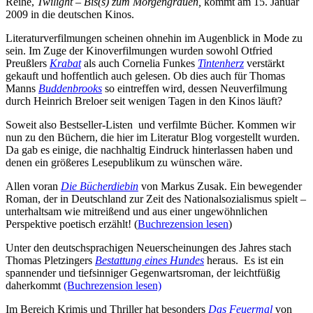
Reihe,
Twilight – Bis(s) zum Morgengrauen,
kommt am 15. Januar
2009 in die deutschen Kinos.
Literaturverfilmungen scheinen ohnehin im Augenblick in Mode zu
sein. Im Zuge der Kinoverfilmungen wurden sowohl Otfried
Preußlers
Krabat
als auch Cornelia Funkes
Tintenherz
verstärkt
gekauft und hoffentlich auch gelesen. Ob dies auch für Thomas
Manns
Buddenbrooks
so eintreffen wird, dessen Neuverfilmung
durch Heinrich Breloer seit wenigen Tagen in den Kinos läuft?
Soweit also Bestseller-Listen und verfilmte Bücher. Kommen wir
nun zu den Büchern, die hier im Literatur Blog vorgestellt wurden.
Da gab es einige, die nachhaltig Eindruck hinterlassen haben und
denen ein größeres Lesepublikum zu wünschen wäre.
Allen voran
Die Bücherdiebin
von Markus Zusak. Ein bewegender
Roman, der in Deutschland zur Zeit des Nationalsozialismus spielt –
unterhaltsam wie mitreißend und aus einer ungewöhnlichen
Perspektive poetisch erzählt! (
Buchrezension lesen
)
Unter den deutschsprachigen Neuerscheinungen des Jahres stach
Thomas Pletzingers
Bestattung eines Hundes
heraus. Es ist ein
spannender und tiefsinniger Gegenwartsroman, der leichtfüßig
daherkommt
(Buchrezension lesen)
Im Bereich Krimis und Thriller hat besonders
Das Feuermal
von