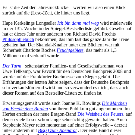
Es ist die Zeit der Jahresrückblicke – werfen wir also einen Blick
zurück auf die (Lese-)Zeit, die hinter uns liegt.
Hape Kerkelings Longseller
Ich bin dann mal weg
wird mittlerweile
in der 135. Woche in der Spiegel-Bestsellerliste geführt. Gesellschaft
hat er dieses Jahr unter anderem von Richard David Prechts
Philosophiebuch
bekommen, das ihm fast das ganze Jahr die Treue
gehalten hat. Der Skandal-Knaller unter den Büchern war mit
Sicherheit Charlotte Roches
Feuchtgebiete
, das mehr als 1,3
Millionen mal verkauft wurde.
Der Turm
, seitenstarker Familien- und Gesellschaftsroman von
Uwe Tellkamp, war Favorit für den Deutschen Buchpreis 2008 und
wurde auf der Frankfurter Buchmesse zum Sieger gekürt. Die
Erfahrungen der letzten Jahre zeigen, dass der Deutsche Buchpreis
sehr verkaufsfördernd wirkt und so verwundert es nicht, dass auch
dieser Roman auf den Bestseller-Listen zu finden ist.
Erwartungsgemäß wurde auch Joanne K. Rowlings
Die Märchen
von Beedle dem Barden
von ihrem Publikum gut angenommen. Im
Herbst erschien der neue Eragon-Band
Die Weisheit des Feuers
, auf
den so viele Leser schon lange sehnsüchtig gewartet hatten. Auch
Stephenie Meyer reitet momentan auf einer Erfolgswelle – derzeit
unter anderem mit
Bis(s) zum Abendrot
. Der erste Band dieser