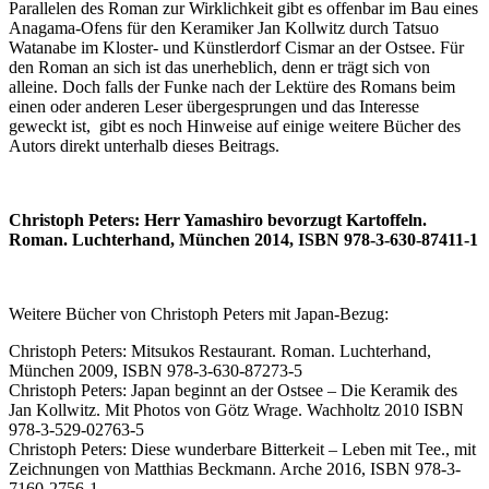
Parallelen des Roman zur Wirklichkeit gibt es offenbar im Bau eines
Anagama-Ofens für den Keramiker Jan Kollwitz durch Tatsuo
Watanabe im Kloster- und Künstlerdorf Cismar an der Ostsee. Für
den Roman an sich ist das unerheblich, denn er trägt sich von
alleine. Doch falls der Funke nach der Lektüre des Romans beim
einen oder anderen Leser übergesprungen und das Interesse
geweckt ist, gibt es noch Hinweise auf einige weitere Bücher des
Autors direkt unterhalb dieses Beitrags.
Christoph Peters: Herr Yamashiro bevorzugt Kartoffeln.
Roman. Luchterhand, München 2014, ISBN 978-3-630-87411-1
Weitere Bücher von Christoph Peters mit Japan-Bezug:
Christoph Peters: Mitsukos Restaurant. Roman. Luchterhand,
München 2009, ISBN 978-3-630-87273-5
Christoph Peters: Japan beginnt an der Ostsee – Die Keramik des
Jan Kollwitz. Mit Photos von Götz Wrage. Wachholtz 2010 ISBN
978-3-529-02763-5
Christoph Peters: Diese wunderbare Bitterkeit – Leben mit Tee., mit
Zeichnungen von Matthias Beckmann. Arche 2016, ISBN 978-3-
7160-2756-1