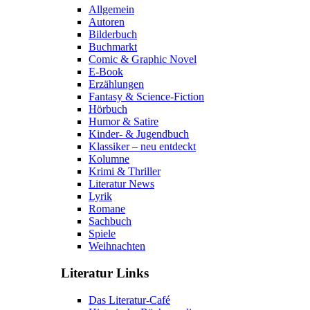
Allgemein
Autoren
Bilderbuch
Buchmarkt
Comic & Graphic Novel
E-Book
Erzählungen
Fantasy & Science-Fiction
Hörbuch
Humor & Satire
Kinder- & Jugendbuch
Klassiker – neu entdeckt
Kolumne
Krimi & Thriller
Literatur News
Lyrik
Romane
Sachbuch
Spiele
Weihnachten
Literatur Links
Das Literatur-Café