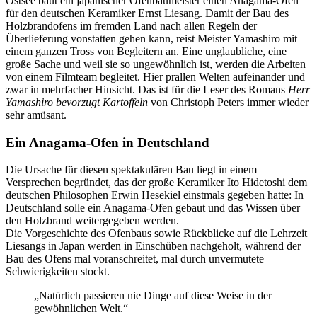
Ostsee baut ein japanischer Ofenbaumeister einen Anagama-Ofen
für den deutschen Keramiker Ernst Liesang. Damit der Bau des
Holzbrandofens im fremden Land nach allen Regeln der
Überlieferung vonstatten gehen kann, reist Meister Yamashiro mit
einem ganzen Tross von Begleitern an. Eine unglaubliche, eine
große Sache und weil sie so ungewöhnlich ist, werden die Arbeiten
von einem Filmteam begleitet. Hier prallen Welten aufeinander und
zwar in mehrfacher Hinsicht. Das ist für die Leser des Romans
Herr
Yamashiro bevorzugt Kartoffeln
von Christoph Peters immer wieder
sehr amüsant.
Ein Anagama-Ofen in Deutschland
Die Ursache für diesen spektakulären Bau liegt in einem
Versprechen begründet, das der große Keramiker Ito Hidetoshi dem
deutschen Philosophen Erwin Hesekiel einstmals gegeben hatte: In
Deutschland solle ein Anagama-Ofen gebaut und das Wissen über
den Holzbrand weitergegeben werden.
Die Vorgeschichte des Ofenbaus sowie Rückblicke auf die Lehrzeit
Liesangs in Japan werden in Einschüben nachgeholt, während der
Bau des Ofens mal voranschreitet, mal durch unvermutete
Schwierigkeiten stockt.
„Natürlich passieren nie Dinge auf diese Weise in der
gewöhnlichen Welt.“