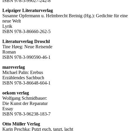
ISBN 978-3-99027-242-8
Leipziger Literaturverlag
Susanne Opfermann u. Helmbrecht Breinig (Hg.): Gedichte für eine
neue Welt
Lyrik
ISBN 978-3-86660-262-5
Literaturverlag Droschl
Tine Høeg: Neue Reisende
Roman
ISBN 978-3-990590-46-1
mareverlag
Michael Palin: Erebus
Erzählendes Sachbuch
ISBN 978-3-86648-604-1
oekom verlag
Wolfgang Schmidbauer:
Die Kunst der Reparatur
Essay
ISBN 978-3-96238-183-7
Otto Müller Verlag
Karin Peschka: Putzt euch, tanzt, lacht