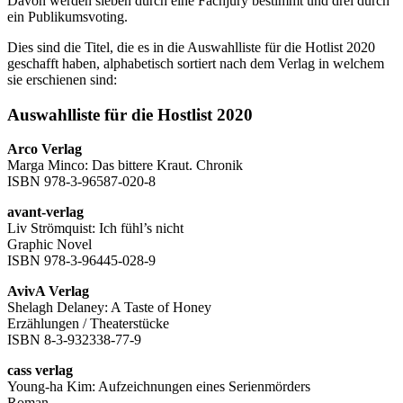
Davon werden sieben durch eine Fachjury bestimmt und drei durch
ein Publikumsvoting.
Dies sind die Titel, die es in die Auswahlliste für die Hotlist 2020
geschafft haben, alphabetisch sortiert nach dem Verlag in welchem
sie erschienen sind:
Auswahlliste für die Hostlist 2020
Arco Verlag
Marga Minco: Das bittere Kraut. Chronik
ISBN 978-3-96587-020-8
avant-verlag
Liv Strömquist: Ich fühl’s nicht
Graphic Novel
ISBN 978-3-96445-028-9
AvivA Verlag
Shelagh Delaney: A Taste of Honey
Erzählungen / Theaterstücke
ISBN 8-3-932338-77-9
cass verlag
Young-ha Kim: Aufzeichnungen eines Serienmörders
Roman