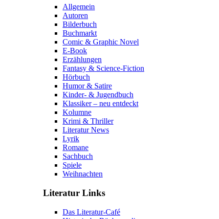
Allgemein
Autoren
Bilderbuch
Buchmarkt
Comic & Graphic Novel
E-Book
Erzählungen
Fantasy & Science-Fiction
Hörbuch
Humor & Satire
Kinder- & Jugendbuch
Klassiker – neu entdeckt
Kolumne
Krimi & Thriller
Literatur News
Lyrik
Romane
Sachbuch
Spiele
Weihnachten
Literatur Links
Das Literatur-Café