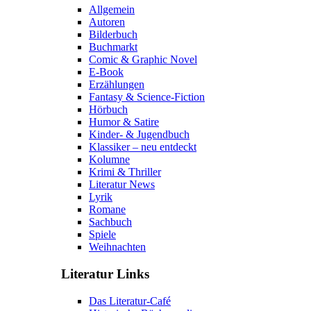
Allgemein
Autoren
Bilderbuch
Buchmarkt
Comic & Graphic Novel
E-Book
Erzählungen
Fantasy & Science-Fiction
Hörbuch
Humor & Satire
Kinder- & Jugendbuch
Klassiker – neu entdeckt
Kolumne
Krimi & Thriller
Literatur News
Lyrik
Romane
Sachbuch
Spiele
Weihnachten
Literatur Links
Das Literatur-Café