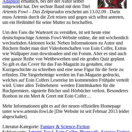
Adaption
erhältlich, bei der der Autor selber
mitgewirkt hat. Der sechste Band mit dem Titel
Artemis Fowl – Das Zeitparadox
erscheint am 13.02.09 . Darin
muss Artemis durch die Zeit reisen und gegen sich selbst antreten,
um ein Heilmittel für seine Mutter zu beschaffen.
Um den Fans die Wartezeit zu versüßen
, ist seit heute eine
deutschsprachige Artemis Fowl-Website online, die mit wöchentlich
wechselnden Aktionen lockt. Neben Informationen zu Autor und
Büchern findet man dort Videobotschaften von Eoin Colfer, Extras
wie Wallpaper zum downloaden und ein Forum. Aber es sind auch
eine ganze Reihe von Wettbewerben und ein großes Quiz geplant.
So gilt es das Cover für das Fan-Magazin zu gestalten, eine
Kurzgeschichte zu schreiben und eine neue Figur für die Serie zu
erfinden. Die Siegerbeiträge werden im Fan-Magazin gedruckt,
welches auf Eoin Colfers Lesereise im kommenden Frühjahr verteilt
wird. Unter allen Teilnehmern werden Eintrittskarten für die
Buchpremiere, signierte Bücher und Hörbücher verlost. Besonderes
Bonbon ist ein Meet & Greet mit Eoin Colfer…
Mehr Informationen gibt es auf der neuen offiziellen Homepage
unter www.artemis-fowl.de [Die Website ist seit Februar 2013 leider
abgeschaltet].
Literatur-Kategorie:
Fantasy & Science-Fiction
Schlagworte:
Artemis Fowl
,
Eoin Colfer
,
Phantastik
,
Science Fiction