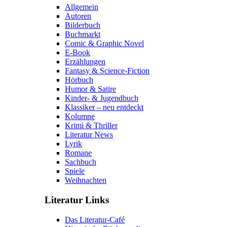
Allgemein
Autoren
Bilderbuch
Buchmarkt
Comic & Graphic Novel
E-Book
Erzählungen
Fantasy & Science-Fiction
Hörbuch
Humor & Satire
Kinder- & Jugendbuch
Klassiker – neu entdeckt
Kolumne
Krimi & Thriller
Literatur News
Lyrik
Romane
Sachbuch
Spiele
Weihnachten
Literatur Links
Das Literatur-Café