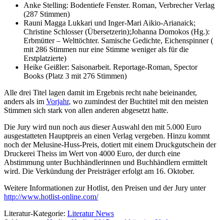
Anke Stelling: Bodentiefe Fenster. Roman, Verbrecher Verlag
(287 Stimmen)
Rauni Magga Lukkari und Inger-Mari Aikio-Arianaick;
Christine Schlosser (Übersetzerin);Johanna Domokos (Hg.):
Erbmütter – Welttöchter. Samische Gedichte, Eichenspinner (
mit 286 Stimmen nur eine Stimme weniger als für die
Erstplatzierte)
Heike Geißler: Saisonarbeit. Reportage-Roman, Spector
Books (Platz 3 mit 276 Stimmen)
Alle drei Titel lagen damit im Ergebnis recht nahe beieinander,
anders als im
Vorjahr
, wo zumindest der Buchtitel mit den meisten
Stimmen sich stark von allen anderen abgesetzt hatte.
Die Jury wird nun noch aus dieser Auswahl den mit 5.000 Euro
ausgestatteten Hauptpreis an einen Verlag vergeben. Hinzu kommt
noch der Melusine-Huss-Preis, dotiert mit einem Druckgutschein der
Druckerei Theiss im Wert von 4000 Euro, der durch eine
Abstimmung unter Buchhändlerinnen und Buchhändlern ermittelt
wird. Die Verkündung der Preisträger erfolgt am 16. Oktober.
Weitere Informationen zur Hotlist, den Preisen und der Jury unter
http://www.hotlist-online.com/
Literatur-Kategorie:
Literatur News