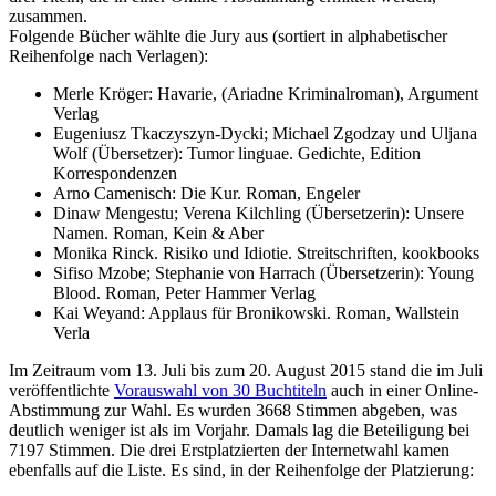
zusammen.
Folgende Bücher wählte die Jury aus (sortiert in alphabetischer
Reihenfolge nach Verlagen):
Merle Kröger: Havarie, (Ariadne Kriminalroman), Argument
Verlag
Eugeniusz Tkaczyszyn-Dycki; Michael Zgodzay und Uljana
Wolf (Übersetzer): Tumor linguae. Gedichte, Edition
Korrespondenzen
Arno Camenisch: Die Kur. Roman, Engeler
Dinaw Mengestu; Verena Kilchling (Übersetzerin): Unsere
Namen. Roman, Kein & Aber
Monika Rinck. Risiko und Idiotie. Streitschriften, kookbooks
Sifiso Mzobe; Stephanie von Harrach (Übersetzerin): Young
Blood. Roman, Peter Hammer Verlag
Kai Weyand: Applaus für Bronikowski. Roman, Wallstein
Verla
Im Zeitraum vom 13. Juli bis zum 20. August 2015 stand die im Juli
veröffentlichte
Vorauswahl von 30 Buchtiteln
auch in einer Online-
Abstimmung zur Wahl. Es wurden 3668 Stimmen abgeben, was
deutlich weniger ist als im Vorjahr. Damals lag die Beteiligung bei
7197 Stimmen. Die drei Erstplatzierten der Internetwahl kamen
ebenfalls auf die Liste. Es sind, in der Reihenfolge der Platzierung: