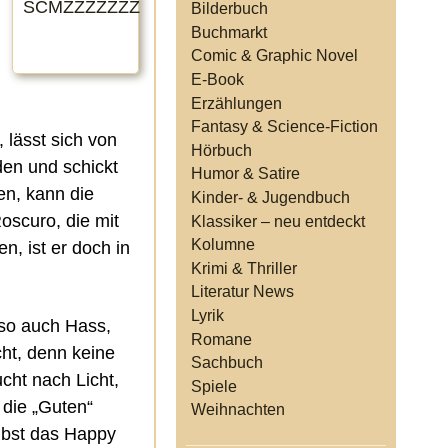
Bilderbuch
Buchmarkt
Comic & Graphic Novel
E-Book
Erzählungen
Fantasy & Science-Fiction
 lässt sich von
Hörbuch
en und schickt
Humor & Satire
en, kann die
Kinder- & Jugendbuch
oscuro, die mit
Klassiker – neu entdeckt
Kolumne
, ist er doch in
Krimi & Thriller
Literatur News
Lyrik
uso auch Hass,
Romane
cht, denn keine
Sachbuch
cht nach Licht,
Spiele
 die „Guten“
Weihnachten
elbst das Happy