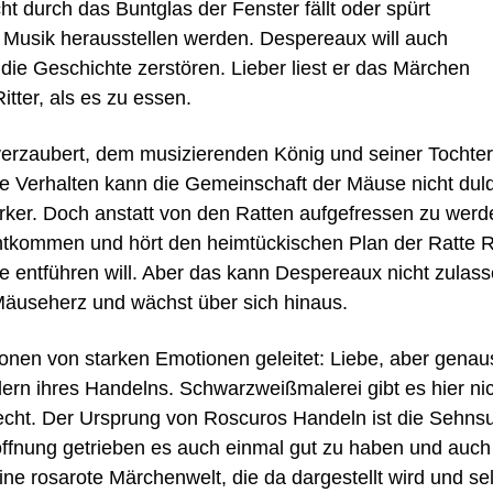
cht durch das Buntglas der Fenster fällt oder spürt
s Musik herausstellen werden. Despereaux will auch
ie Geschichte zerstören. Lieber liest er das Märchen
tter, als es zu essen.
verzaubert, dem musizierenden König und seiner Tochter,
e Verhalten kann die Gemeinschaft der Mäuse nicht duld
rker. Doch anstatt von den Ratten aufgefressen zu werd
entkommen und hört den heimtückischen Plan der Ratte R
entführen will. Aber das kann Despereaux nicht zulassen
n Mäuseherz und wächst über sich hinaus.
nen von starken Emotionen geleitet: Liebe, aber gena
ern ihres Handelns. Schwarzweißmalerei gibt es hier ni
lecht. Der Ursprung von Roscuros Handeln ist die Sehnsu
Hoffnung getrieben es auch einmal gut zu haben und auch
ne rosarote Märchenwelt, die da dargestellt wird und s