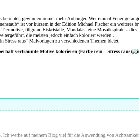
s berichtet, gewinnen immer mehr Anhänger. Wer einmal Feuer gefange
ernenstaub“ ist vor kurzem in der Edition Michael Fischer ein weiteres
e Tiermotive, filigrane Eiskristalle, Mandalas, eine Mosaikspirale – die
tergeführt, die meisten jedoch einfach koloriert werden..
ein Stress raus“ Malvorlagen zu verschiedenen Themen bietet.
rhaft verträumte Motive kolorieren (Farbe rein – Stress raus)
e. Ich werbe auf meinem Blog viel für die Anwendung von Achtsamkei