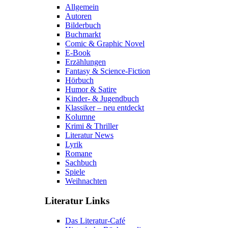
Allgemein
Autoren
Bilderbuch
Buchmarkt
Comic & Graphic Novel
E-Book
Erzählungen
Fantasy & Science-Fiction
Hörbuch
Humor & Satire
Kinder- & Jugendbuch
Klassiker – neu entdeckt
Kolumne
Krimi & Thriller
Literatur News
Lyrik
Romane
Sachbuch
Spiele
Weihnachten
Literatur Links
Das Literatur-Café