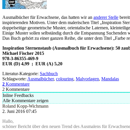
Ausmalbücher für Erwachsene, das hatten wir an
anderer Stelle
bereit
inspirierenden Motiven. Unter dem malerischen Titel „Inspiration St
doppelseitige geometrische Muster, orientalische Laternen, kleinteilig
Einige Muster sollen selbständig durch die Entspannung Suchenden wei
Das Buch gehört zu einer ganzen Reihe, die unter dem Titel „Farbe r
Inspiration Sternenstaub (Ausmalbuch für Erwachsene): 50 zaube
Michael Fischer 2015
978-3-86355-469-9
EUR (D) 4,99 ; EUR (A) 5,20
Literatur-Kategorie:
Sachbuch
Schlagworte:
Ausmalbücher
,
colouring
,
Malvorlagen
,
Mandalas
2
Kommentare
2
Kommentare
Inline Feedbacks
Alle Kommentare zeigen
Roland Kopp-Wichmann
2. Juni 2016 07:45
Hallo,
schöner Bericht über den neuen Trend des Ausmalens für Erwachsen